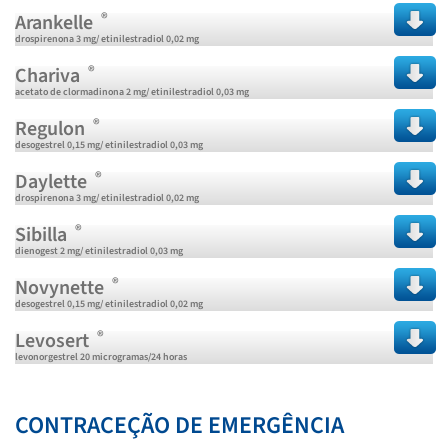
®
Arankelle
drospirenona 3 mg/ etinilestradiol 0,02 mg
®
Chariva
acetato de clormadinona 2 mg/ etinilestradiol 0,03 mg
®
Regulon
desogestrel 0,15 mg/ etinilestradiol 0,03 mg
®
Daylette
drospirenona 3 mg/ etinilestradiol 0,02 mg
®
Sibilla
dienogest 2 mg/ etinilestradiol 0,03 mg
®
Novynette
desogestrel 0,15 mg/ etinilestradiol 0,02 mg
®
Levosert
levonorgestrel 20 microgramas/24 horas
CONTRACEÇÃO DE EMERGÊNCIA