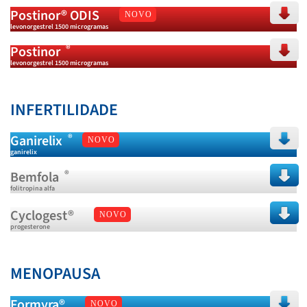
Postinor® ODIS
NOVO
levonorgestrel 1500 microgramas
®
Postinor
levonorgestrel 1500 microgramas
INFERTILIDADE
®
Ganirelix
NOVO
ganirelix
®
Bemfola
folitropina alfa
Cyclogest®
NOVO
progesterone
MENOPAUSA
Formyra®
NOVO