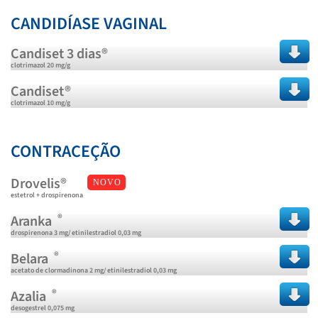
CANDIDÍASE VAGINAL
Candiset 3 dias®
clotrimazol 20 mg/g
Candiset®
clotrimazol 10 mg/g
CONTRACEÇÃO
Drovelis®
NOVO
estetrol + drospirenona
®
Aranka
drospirenona 3 mg/ etinilestradiol 0,03 mg
®
Belara
acetato de clormadinona 2 mg/ etinilestradiol 0,03 mg
®
Azalia
desogestrel 0,075 mg