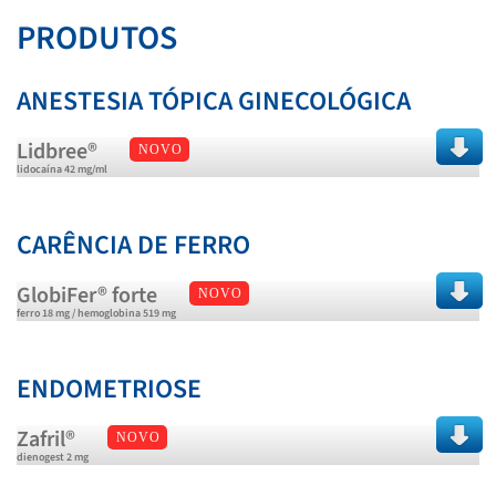
PRODUTOS
ANESTESIA TÓPICA GINECOLÓGICA
Lidbree®
NOVO
lidocaína 42 mg/ml
CARÊNCIA DE FERRO
GlobiFer® forte
NOVO
ferro 18 mg / hemoglobina 519 mg
ENDOMETRIOSE
Zafril®
NOVO
dienogest 2 mg