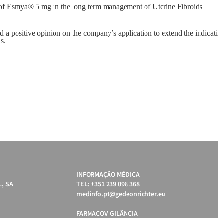
 of Esmya® 5 mg in the long term management of Uterine Fibroids
 positive opinion on the company’s application to extend the indicat
s.
INFORMAÇÃO MÉDICA
, SA
TEL: +351 239 098 368
medinfo.pt@gedeonrichter.eu
FARMACOVIGILÂNCIA