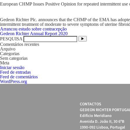
European CHMP Issues Positive Opinion for repeated intermittent use
Gedeon Richter Plc. announces that the CHMP of the EMA has adopted a
intermittent treatment of moderate to severe symptoms of uterine fibroid
Navegação
Arrancou estudo sobre contracepção
de
Gedeon Richter Annual Report 2020
artigos
PESQUISA
Comentários recentes
Arquivo
Categorias
Sem categorias
Meta
Iniciar sessão
Feed de entradas
Feed de comentários
WordPress.org
CONTACTOS
GEDEON RICHTER PORTUGAL
Edifício Meridiano
Avenida D. João II, 30 6ºB
1990-092 Lisboa, Portugal