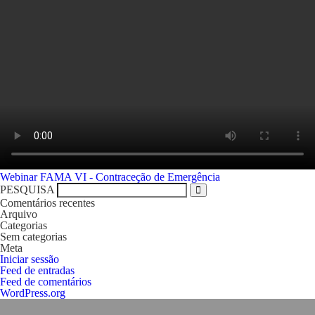
Navegação
Webinar FAMA VI - Contraceção de Emergência
de
PESQUISA
artigos
Comentários recentes
Arquivo
Categorias
Sem categorias
Meta
Iniciar sessão
Feed de entradas
Feed de comentários
WordPress.org