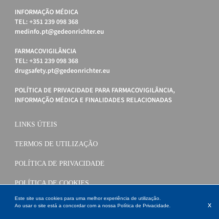
INFORMAÇÃO MÉDICA
TEL: +351 239 098 368
medinfo.pt@gedeonrichter.eu
FARMACOVIGILÂNCIA
TEL: +351 239 098 368
drugsafety.pt@gedeonrichter.eu
POLÍTICA DE PRIVACIDADE PARA FARMACOVIGILÂNCIA,
INFORMAÇÃO MÉDICA E FINALIDADES RELACIONADAS
LINKS ÚTEIS
TERMOS DE UTILIZAÇÃO
POLÍTICA DE PRIVACIDADE
POLÍTICA DE COOKIES
Este site usa cookies para uma melhor experiência de utilização.
x
Ao usar o site está a concordar com a nossa
Política de Privacidade
.