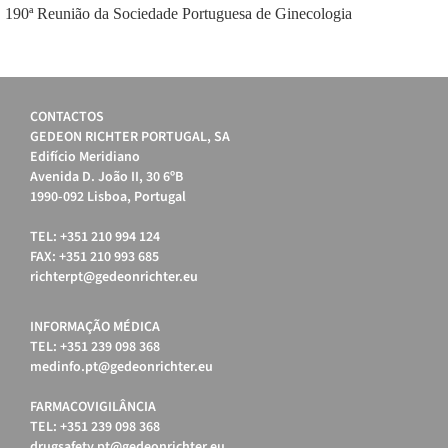
190ª Reunião da Sociedade Portuguesa de Ginecologia
CONTACTOS
GEDEON RICHTER PORTUGAL, SA
Edifício Meridiano
Avenida D. João II, 30 6ºB
1990-092 Lisboa, Portugal
TEL: +351 210 994 124
FAX: +351 210 993 685
richterpt@gedeonrichter.eu
INFORMAÇÃO MÉDICA
TEL: +351 239 098 368
medinfo.pt@gedeonrichter.eu
FARMACOVIGILÂNCIA
TEL: +351 239 098 368
drugsafety.pt@gedeonrichter.eu