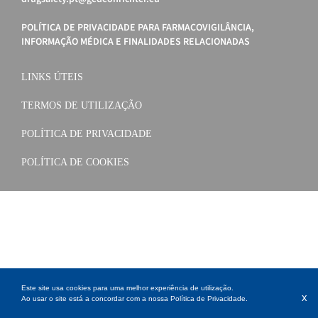
POLÍTICA DE PRIVACIDADE PARA FARMACOVIGILÂNCIA,
INFORMAÇÃO MÉDICA E FINALIDADES RELACIONADAS
LINKS ÚTEIS
TERMOS DE UTILIZAÇÃO
POLÍTICA DE PRIVACIDADE
POLÍTICA DE COOKIES
Este site usa cookies para uma melhor experiência de utilização.
x
Ao usar o site está a concordar com a nossa
Política de Privacidade
.