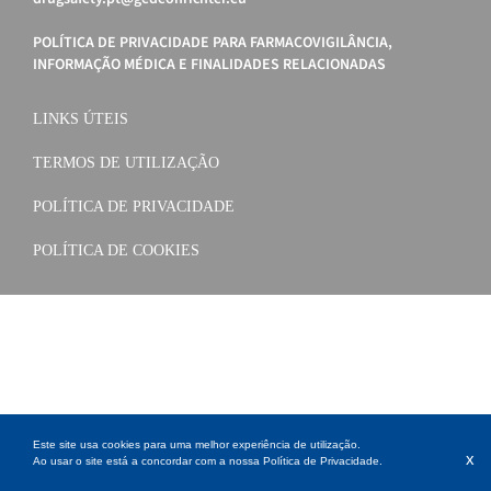
POLÍTICA DE PRIVACIDADE PARA FARMACOVIGILÂNCIA,
INFORMAÇÃO MÉDICA E FINALIDADES RELACIONADAS
LINKS ÚTEIS
TERMOS DE UTILIZAÇÃO
POLÍTICA DE PRIVACIDADE
POLÍTICA DE COOKIES
Este site usa cookies para uma melhor experiência de utilização.
x
Ao usar o site está a concordar com a nossa
Política de Privacidade
.