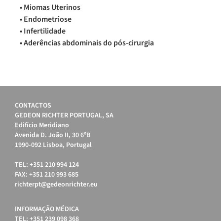
• Miomas Uterinos
• Endometriose
• Infertilidade
• Aderências abdominais do pós-cirurgia
CONTACTOS
GEDEON RICHTER PORTUGAL, SA
Edifício Meridiano
Avenida D. João II, 30 6ºB
1990-092 Lisboa, Portugal
TEL: +351 210 994 124
FAX: +351 210 993 685
richterpt@gedeonrichter.eu
INFORMAÇÃO MÉDICA
TEL: +351 239 098 368