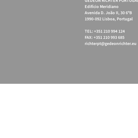
GEDEON RICHTER PORTUGAL
Edifício Meridiano
Avenida D. João II, 30 6ºB
1990-092 Lisboa, Portugal
TEL: +351 210 994 124
FAX: +351 210 993 685
richterpt@gedeonrichter.eu