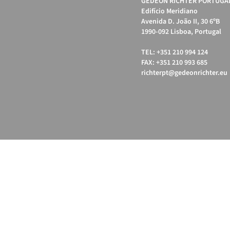
GEDEON RICHTER PORTUGAL
Edifício Meridiano
Avenida D. João II, 30 6ºB
1990-092 Lisboa, Portugal
TEL: +351 210 994 124
FAX: +351 210 993 685
richterpt@gedeonrichter.eu