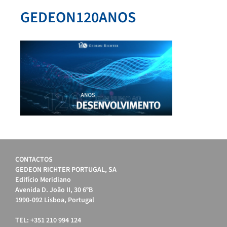
GEDEON120ANOS
CONTACTOS
GEDEON RICHTER PORTUGAL, SA
Edifício Meridiano
Avenida D. João II, 30 6ºB
1990-092 Lisboa, Portugal
TEL: +351 210 994 124