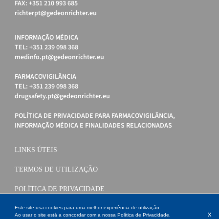
FAX: +351 210 993 685
richterpt@gedeonrichter.eu
INFORMAÇÃO MÉDICA
TEL: +351 239 098 368
medinfo.pt@gedeonrichter.eu
FARMACOVIGILÂNCIA
TEL: +351 239 098 368
drugsafety.pt@gedeonrichter.eu
POLÍTICA DE PRIVACIDADE PARA FARMACOVIGILÂNCIA,
INFORMAÇÃO MÉDICA E FINALIDADES RELACIONADAS
LINKS ÚTEIS
TERMOS DE UTILIZAÇÃO
POLÍTICA DE PRIVACIDADE
POLÍTICA DE COOKIES
Este site usa cookies para uma melhor experiência de utilização.
x
Ao usar o site está a concordar com a nossa
Política de Privacidade
.