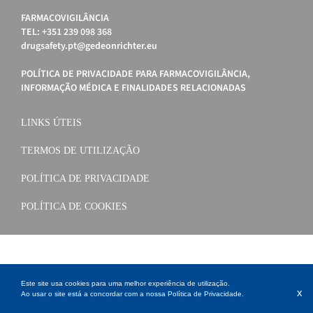
FARMACOVIGILÂNCIA
TEL: +351 239 098 368
drugsafety.pt@gedeonrichter.eu
POLÍTICA DE PRIVACIDADE PARA FARMACOVIGILÂNCIA,
INFORMAÇÃO MÉDICA E FINALIDADES RELACIONADAS
LINKS ÚTEIS
TERMOS DE UTILIZAÇÃO
POLÍTICA DE PRIVACIDADE
POLÍTICA DE COOKIES
Este site usa cookies para uma melhor experiência de utilização.
x
Ao usar o site está a concordar com a nossa
Política de Privacidade
.