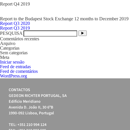
Report Q4 2019
Report to the Budapest Stock Exchange 12 months to December 2019
Navegação
Report Q3 2020
de
Report Q3 2019
artigos
PESQUISA
Comentários recentes
Arquivo
Categorias
Sem categorias
Meta
Iniciar sessão
Feed de entradas
Feed de comentários
WordPress.org
CONTACTOS
GEDEON RICHTER PORTUGAL, SA
Edifício Meridiano
Avenida D. João II, 30 6ºB
1990-092 Lisboa, Portugal
TEL: +351 210 994 124