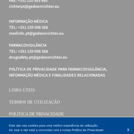
FAX: +351 210 993 685
richterpt@gedeonrichter.eu
INFORMAÇÃO MÉDICA
TEL: +351 239 098 368
medinfo.pt@gedeonrichter.eu
FARMACOVIGILÂNCIA
TEL: +351 239 098 368
drugsafety.pt@gedeonrichter.eu
POLÍTICA DE PRIVACIDADE PARA FARMACOVIGILÂNCIA,
INFORMAÇÃO MÉDICA E FINALIDADES RELACIONADAS
LINKS ÚTEIS
TERMOS DE UTILIZAÇÃO
POLÍTICA DE PRIVACIDADE
POLÍTICA DE COOKIES
Este site usa cookies para uma melhor experiência de utilização.
x
Ao usar o site está a concordar com a nossa
Política de Privacidade
.