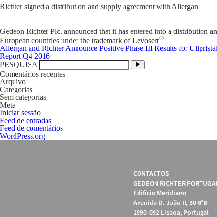
Richter signed a distribution and supply agreement with Allergan
Gedeon Richter Plc. announced that it has entered into a distribution 
®
European countries under the trademark of Levosert
Navegação
Allergan and Richter Announce Positive Phase III Results for Uliprista
de
Report Q4 2016
artigos
PESQUISA
Comentários recentes
Arquivo
Categorias
Sem categorias
Meta
Iniciar sessão
Feed de entradas
Feed de comentários
WordPress.org
CONTACTOS
GEDEON RICHTER PORTUGAL
Edifício Meridiano
Avenida D. João II, 30 6ºB
1990-092 Lisboa, Portugal