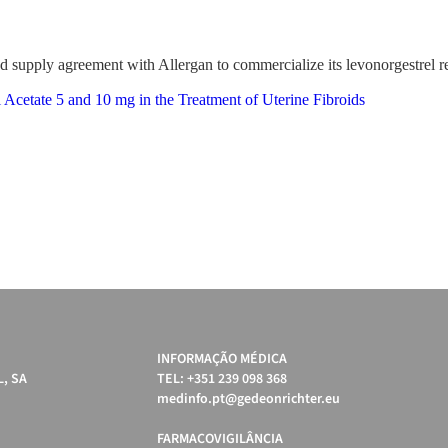
and supply agreement with Allergan to commercialize its levonorgestrel 
l Acetate 5 and 10 mg in the Treatment of Uterine Fibroids
INFORMAÇÃO MÉDICA
, SA
TEL: +351 239 098 368
medinfo.pt@gedeonrichter.eu
FARMACOVIGILÂNCIA