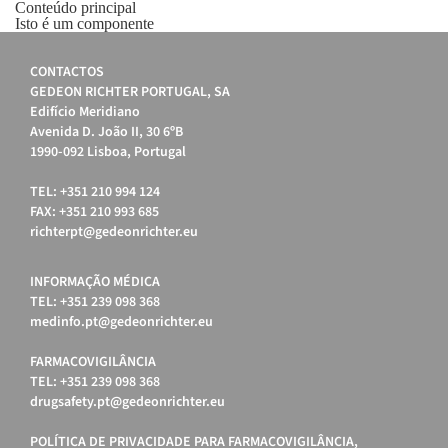
Conteúdo principal
Isto é um componente
CONTACTOS
GEDEON RICHTER PORTUGAL, SA
Edifício Meridiano
Avenida D. João II, 30 6ºB
1990-092 Lisboa, Portugal
TEL: +351 210 994 124
FAX: +351 210 993 685
richterpt@gedeonrichter.eu
INFORMAÇÃO MÉDICA
TEL: +351 239 098 368
medinfo.pt@gedeonrichter.eu
FARMACOVIGILÂNCIA
TEL: +351 239 098 368
drugsafety.pt@gedeonrichter.eu
POLÍTICA DE PRIVACIDADE PARA FARMACOVIGILÂNCIA,