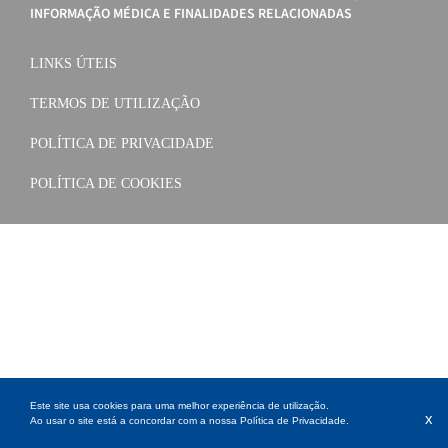
INFORMAÇÃO MÉDICA E FINALIDADES RELACIONADAS
LINKS ÚTEIS
TERMOS DE UTILIZAÇÃO
POLÍTICA DE PRIVACIDADE
POLÍTICA DE COOKIES
Este site usa cookies para uma melhor experiência de utilização.
x
Ao usar o site está a concordar com a nossa
Política de Privacidade
.