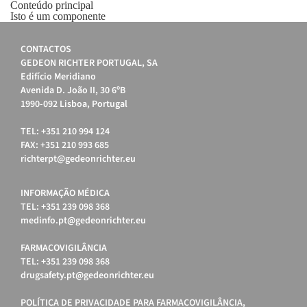
Conteúdo principal
Isto é um componente
CONTACTOS
GEDEON RICHTER PORTUGAL, SA
Edifício Meridiano
Avenida D. João II, 30 6ºB
1990-092 Lisboa, Portugal
TEL: +351 210 994 124
FAX: +351 210 993 685
richterpt@gedeonrichter.eu
INFORMAÇÃO MÉDICA
TEL: +351 239 098 368
medinfo.pt@gedeonrichter.eu
FARMACOVIGILÂNCIA
TEL: +351 239 098 368
drugsafety.pt@gedeonrichter.eu
POLÍTICA DE PRIVACIDADE PARA FARMACOVIGILÂNCIA,