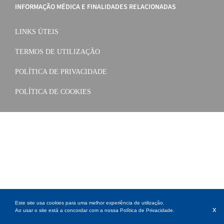
INFORMAÇÃO MÉDICA E FINALIDADES RELACIONADAS
LINKS ÚTEIS
TERMOS DE UTILIZAÇÃO
POLÍTICA DE PRIVACIDADE
POLÍTICA DE COOKIES
Este site usa cookies para uma melhor experiência de utilização.
x
Ao usar o site está a concordar com a nossa
Política de Privacidade
.