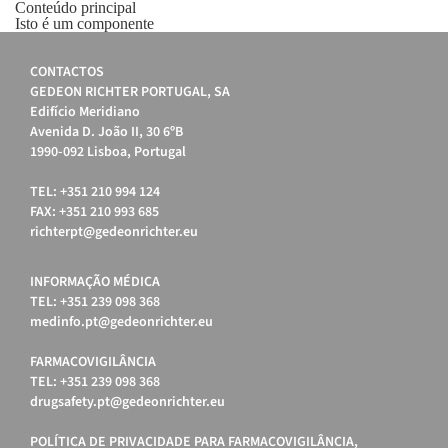
Conteúdo principal
Isto é um componente
CONTACTOS
GEDEON RICHTER PORTUGAL, SA
Edifício Meridiano
Avenida D. João II, 30 6ºB
1990-092 Lisboa, Portugal
TEL: +351 210 994 124
FAX: +351 210 993 685
richterpt@gedeonrichter.eu
INFORMAÇÃO MÉDICA
TEL: +351 239 098 368
medinfo.pt@gedeonrichter.eu
FARMACOVIGILÂNCIA
TEL: +351 239 098 368
drugsafety.pt@gedeonrichter.eu
POLÍTICA DE PRIVACIDADE PARA FARMACOVIGILÂNCIA,