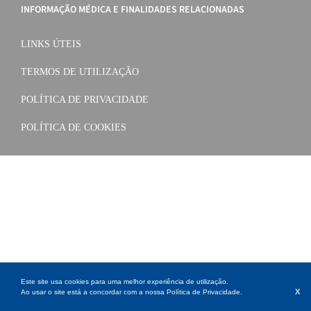
INFORMAÇÃO MÉDICA E FINALIDADES RELACIONADAS
LINKS ÚTEIS
TERMOS DE UTILIZAÇÃO
POLÍTICA DE PRIVACIDADE
POLÍTICA DE COOKIES
Este site usa cookies para uma melhor experiência de utilização.
x
Ao usar o site está a concordar com a nossa
Política de Privacidade
.