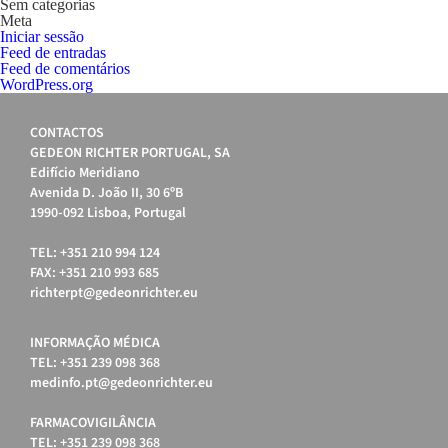
Sem categorias
Meta
Iniciar sessão
Feed de entradas
Feed de comentários
WordPress.org
CONTACTOS
GEDEON RICHTER PORTUGAL, SA
Edifício Meridiano
Avenida D. João II, 30 6ºB
1990-092 Lisboa, Portugal
TEL: +351 210 994 124
FAX: +351 210 993 685
richterpt@gedeonrichter.eu
INFORMAÇÃO MÉDICA
TEL: +351 239 098 368
medinfo.pt@gedeonrichter.eu
FARMACOVIGILÂNCIA
TEL: +351 239 098 368