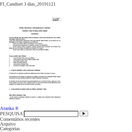
FI_Candiset 3 dias_20191121
Navegação
Aranka ®
de
PESQUISA
artigos
Comentários recentes
Arquivo
Categorias