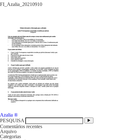
FI_Azalia_20210910
Navegação
Azalia ®
de
PESQUISA
artigos
Comentários recentes
Arquivo
Categorias