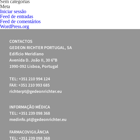
Sem categorias
Meta
Iniciar sessão
Feed de entradas
Feed de comentários
WordPress.org
CONTACTOS
GEDEON RICHTER PORTUGAL, SA
Edifício Meridiano
Avenida D. João II, 30 6ºB
1990-092 Lisboa, Portugal
TEL: +351 210 994 124
FAX: +351 210 993 685
richterpt@gedeonrichter.eu
INFORMAÇÃO MÉDICA
TEL: +351 239 098 368
medinfo.pt@gedeonrichter.eu
FARMACOVIGILÂNCIA
TEL: +351 239 098 368