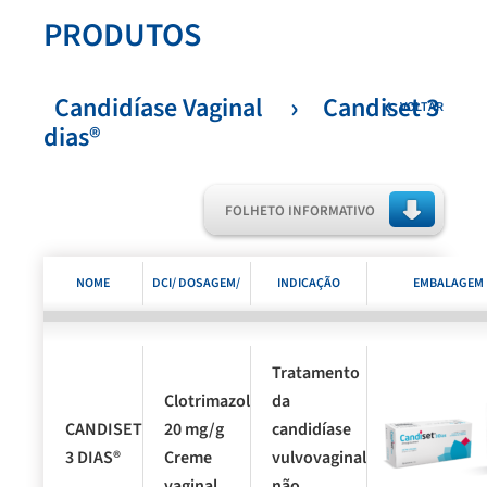
PRODUTOS
Candidíase Vaginal
Candiset 3
VOLTAR
dias®
FOLHETO INFORMATIVO
NOME
DCI/ DOSAGEM/
INDICAÇÃO
EMBALAGEM
COMERCIAL
FORMA
TERAPÊUTICA
Tratamento
FARMACÊUTICA E
Clotrimazol
da
CANDISET
20 mg/g
candidíase
APRESENTAÇÃO
3 DIAS®
Creme
vulvovaginal
vaginal
não