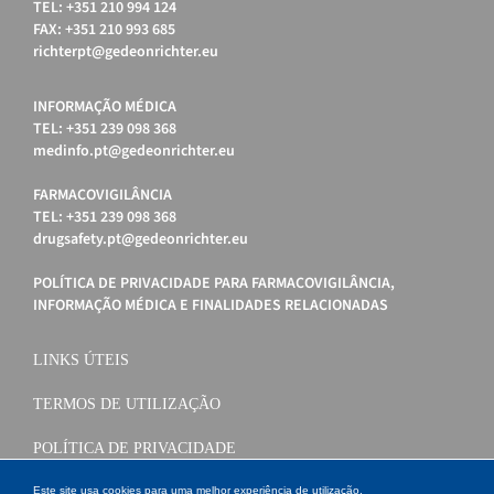
TEL: +351 210 994 124
FAX: +351 210 993 685
richterpt@gedeonrichter.eu
INFORMAÇÃO MÉDICA
TEL: +351 239 098 368
medinfo.pt@gedeonrichter.eu
FARMACOVIGILÂNCIA
TEL: +351 239 098 368
drugsafety.pt@gedeonrichter.eu
POLÍTICA DE PRIVACIDADE PARA FARMACOVIGILÂNCIA,
INFORMAÇÃO MÉDICA E FINALIDADES RELACIONADAS
LINKS ÚTEIS
TERMOS DE UTILIZAÇÃO
POLÍTICA DE PRIVACIDADE
POLÍTICA DE COOKIES
Este site usa cookies para uma melhor experiência de utilização.