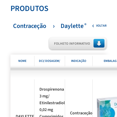
PRODUTOS
Contraceção
Daylette
®
VOLTAR
FOLHETO INFORMATIVO
NOME
DCI/ DOSAGEM/
INDICAÇÃO
EMBALAG
COMERCIAL
FORMA
TERAPÊUTICA
FARMACÊUTICA E
Drospirenona
3 mg/
APRESENTAÇÃO
Etinilestradiol
0,02 mg
Contraceção
®
DAYLETTE
Comprimidos