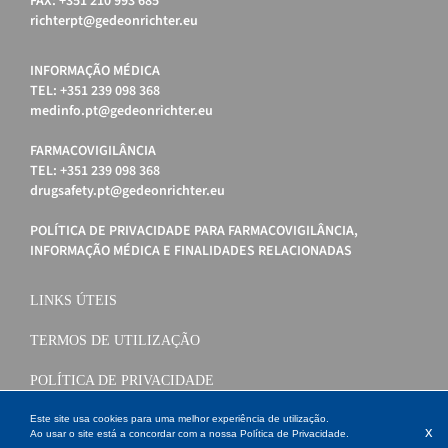
FAX: +351 210 993 685
richterpt@gedeonrichter.eu
INFORMAÇÃO MÉDICA
TEL: +351 239 098 368
medinfo.pt@gedeonrichter.eu
FARMACOVIGILÂNCIA
TEL: +351 239 098 368
drugsafety.pt@gedeonrichter.eu
POLÍTICA DE PRIVACIDADE PARA FARMACOVIGILÂNCIA,
INFORMAÇÃO MÉDICA E FINALIDADES RELACIONADAS
LINKS ÚTEIS
TERMOS DE UTILIZAÇÃO
POLÍTICA DE PRIVACIDADE
POLÍTICA DE COOKIES
Este site usa cookies para uma melhor experiência de utilização.
x
Ao usar o site está a concordar com a nossa
Política de Privacidade
.