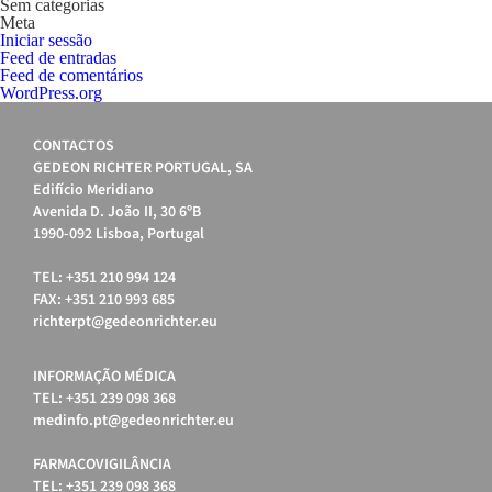
Sem categorias
Meta
Iniciar sessão
Feed de entradas
Feed de comentários
WordPress.org
CONTACTOS
GEDEON RICHTER PORTUGAL, SA
Edifício Meridiano
Avenida D. João II, 30 6ºB
1990-092 Lisboa, Portugal
TEL: +351 210 994 124
FAX: +351 210 993 685
richterpt@gedeonrichter.eu
INFORMAÇÃO MÉDICA
TEL: +351 239 098 368
medinfo.pt@gedeonrichter.eu
FARMACOVIGILÂNCIA
TEL: +351 239 098 368