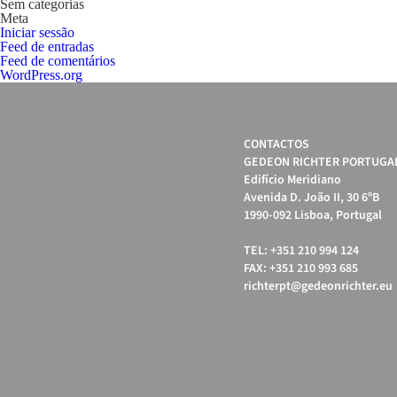
Sem categorias
Meta
Iniciar sessão
Feed de entradas
Feed de comentários
WordPress.org
CONTACTOS
GEDEON RICHTER PORTUGAL
Edifício Meridiano
Avenida D. João II, 30 6ºB
1990-092 Lisboa, Portugal
TEL: +351 210 994 124
FAX: +351 210 993 685
richterpt@gedeonrichter.eu