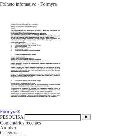
Folheto infomativo - Formyra
Navegação
Formyra®
de
PESQUISA
artigos
Comentários recentes
Arquivo
Categorias