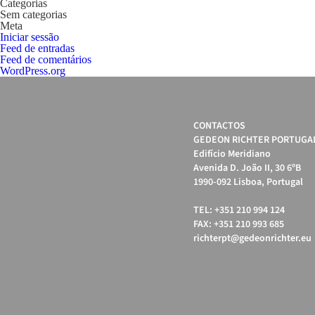
Categorias
Sem categorias
Meta
Iniciar sessão
Feed de entradas
Feed de comentários
WordPress.org
CONTACTOS
GEDEON RICHTER PORTUGAL
Edifício Meridiano
Avenida D. João II, 30 6ºB
1990-092 Lisboa, Portugal
TEL: +351 210 994 124
FAX: +351 210 993 685
richterpt@gedeonrichter.eu