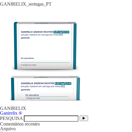
GANIRELIX_seringas_PT
GANIRELIX
Navegação
Ganirelix ®
de
PESQUISA
artigos
Comentários recentes
Arquivo