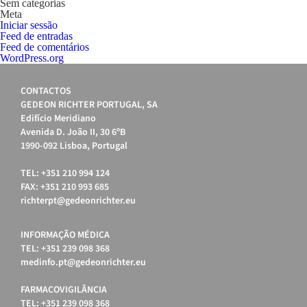
Sem categorias
Meta
Iniciar sessão
Feed de entradas
Feed de comentários
WordPress.org
CONTACTOS
GEDEON RICHTER PORTUGAL, SA
Edifício Meridiano
Avenida D. João II, 30 6ºB
1990-092 Lisboa, Portugal
TEL: +351 210 994 124
FAX: +351 210 993 685
richterpt@gedeonrichter.eu
INFORMAÇÃO MÉDICA
TEL: +351 239 098 368
medinfo.pt@gedeonrichter.eu
FARMACOVIGILÂNCIA
TEL: +351 239 098 368