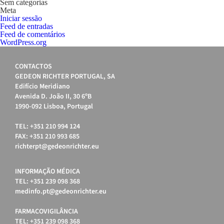
Sem categorias
Meta
Iniciar sessão
Feed de entradas
Feed de comentários
WordPress.org
CONTACTOS
GEDEON RICHTER PORTUGAL, SA
Edifício Meridiano
Avenida D. João II, 30 6ºB
1990-092 Lisboa, Portugal
TEL: +351 210 994 124
FAX: +351 210 993 685
richterpt@gedeonrichter.eu
INFORMAÇÃO MÉDICA
TEL: +351 239 098 368
medinfo.pt@gedeonrichter.eu
FARMACOVIGILÂNCIA
TEL: +351 239 098 368