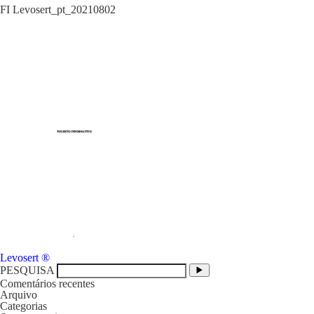
FI Levosert_pt_20210802
Navegação
Levosert ®
de
PESQUISA
artigos
Comentários recentes
Arquivo
Categorias