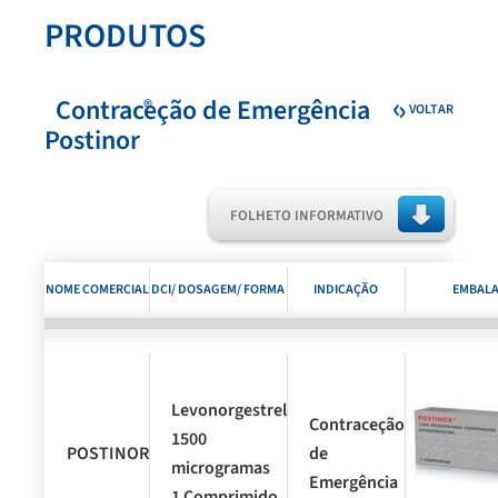
PRODUTOS
Contraceção de Emergência
®
VOLTAR
Postinor
FOLHETO INFORMATIVO
NOME COMERCIAL
DCI/ DOSAGEM/ FORMA
INDICAÇÃO
EMBAL
FARMACÊUTICA E
TERAPÊUTICA
APRESENTAÇÃO
Levonorgestrel
Contraceção
1500
®
POSTINOR
de
microgramas
Emergência
1 Comprimido