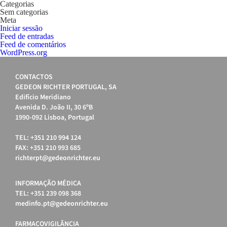
Categorias
Sem categorias
Meta
Iniciar sessão
Feed de entradas
Feed de comentários
WordPress.org
CONTACTOS
GEDEON RICHTER PORTUGAL, SA
Edifício Meridiano
Avenida D. João II, 30 6ºB
1990-092 Lisboa, Portugal
TEL: +351 210 994 124
FAX: +351 210 993 685
richterpt@gedeonrichter.eu
INFORMAÇÃO MÉDICA
TEL: +351 239 098 368
medinfo.pt@gedeonrichter.eu
FARMACOVIGILÂNCIA