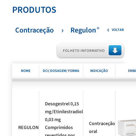
PRODUTOS
Contraceção
Regulon
®
VOLTAR
FOLHETO INFORMATIVO
NOME
DCI/ DOSAGEM/ FORMA
INDICAÇÃO
EMB
COMERCIAL
FARMACÊUTICA E
TERAPÊUTICA
APRESENTAÇÃO
Desogestrel 0,15
mg/Etinilestradiol
0,03 mg
Contraceção
®
REGULON
Comprimidos
oral
revestidos por