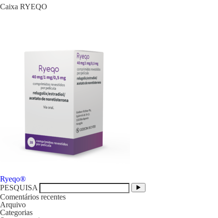
Caixa RYEQO
Navegação
Ryeqo®
de
PESQUISA
artigos
Comentários recentes
Arquivo
Categorias