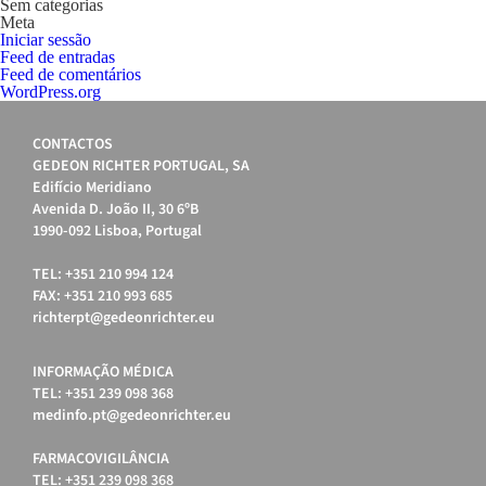
Sem categorias
Meta
Iniciar sessão
Feed de entradas
Feed de comentários
WordPress.org
CONTACTOS
GEDEON RICHTER PORTUGAL, SA
Edifício Meridiano
Avenida D. João II, 30 6ºB
1990-092 Lisboa, Portugal
TEL: +351 210 994 124
FAX: +351 210 993 685
richterpt@gedeonrichter.eu
INFORMAÇÃO MÉDICA
TEL: +351 239 098 368
medinfo.pt@gedeonrichter.eu
FARMACOVIGILÂNCIA
TEL: +351 239 098 368