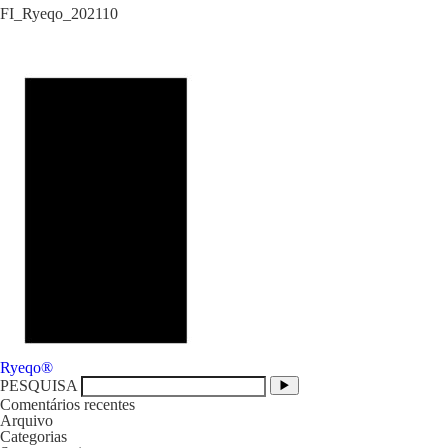
FI_Ryeqo_202110
Navegação
Ryeqo®
de
PESQUISA
artigos
Comentários recentes
Arquivo
Categorias