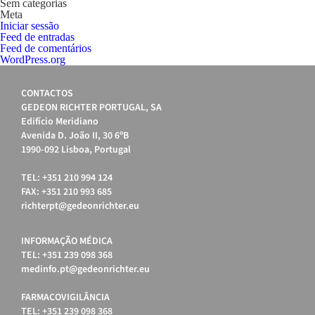
Sem categorias
Meta
Iniciar sessão
Feed de entradas
Feed de comentários
WordPress.org
CONTACTOS
GEDEON RICHTER PORTUGAL, SA
Edifício Meridiano
Avenida D. João II, 30 6ºB
1990-092 Lisboa, Portugal
TEL: +351 210 994 124
FAX: +351 210 993 685
richterpt@gedeonrichter.eu
INFORMAÇÃO MÉDICA
TEL: +351 239 098 368
medinfo.pt@gedeonrichter.eu
FARMACOVIGILÂNCIA
TEL: +351 239 098 368