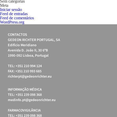
Sem categorias
Meta
Iniciar sessão
Feed de entradas
Feed de comentários
WordPress.org
CONTACTOS
GEDEON RICHTER PORTUGAL, SA
Edifício Meridiano
Avenida D. João II, 30 6ºB
1990-092 Lisboa, Portugal
TEL: +351 210 994 124
FAX: +351 210 993 685
richterpt@gedeonrichter.eu
INFORMAÇÃO MÉDICA
TEL: +351 239 098 368
medinfo.pt@gedeonrichter.eu
FARMACOVIGILÂNCIA
TEL: +351 239 098 368