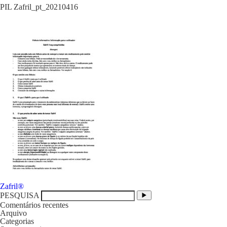
PIL Zafril_pt_20210416
Navegação
Zafril®
de
PESQUISA
artigos
Comentários recentes
Arquivo
Categorias