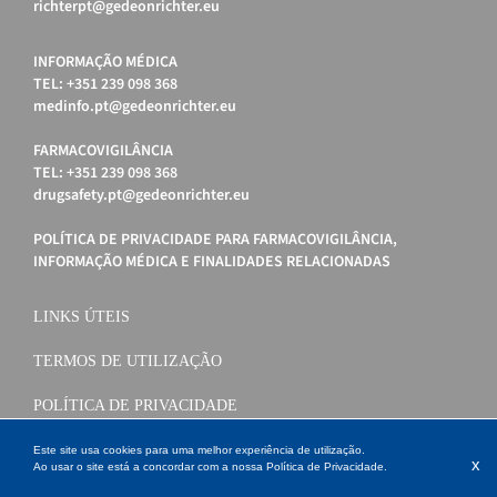
richterpt@gedeonrichter.eu
INFORMAÇÃO MÉDICA
TEL: +351 239 098 368
medinfo.pt@gedeonrichter.eu
FARMACOVIGILÂNCIA
TEL: +351 239 098 368
drugsafety.pt@gedeonrichter.eu
POLÍTICA DE PRIVACIDADE PARA FARMACOVIGILÂNCIA,
INFORMAÇÃO MÉDICA E FINALIDADES RELACIONADAS
LINKS ÚTEIS
TERMOS DE UTILIZAÇÃO
POLÍTICA DE PRIVACIDADE
POLÍTICA DE COOKIES
Este site usa cookies para uma melhor experiência de utilização.
x
Ao usar o site está a concordar com a nossa
Política de Privacidade
.