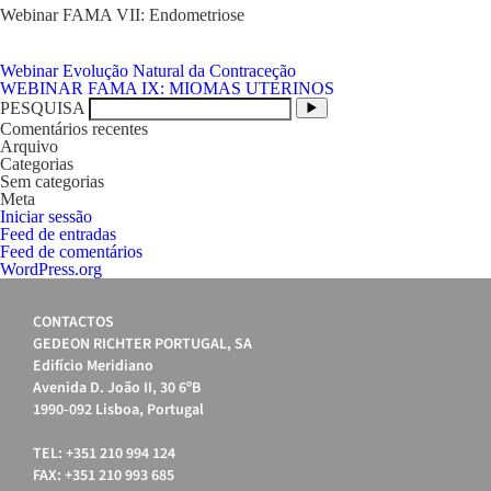
Webinar FAMA VII: Endometriose
Navegação
Webinar Evolução Natural da Contraceção
de
WEBINAR FAMA IX: MIOMAS UTERINOS
artigos
PESQUISA
Comentários recentes
Arquivo
Categorias
Sem categorias
Meta
Iniciar sessão
Feed de entradas
Feed de comentários
WordPress.org
CONTACTOS
GEDEON RICHTER PORTUGAL, SA
Edifício Meridiano
Avenida D. João II, 30 6ºB
1990-092 Lisboa, Portugal
TEL: +351 210 994 124
FAX: +351 210 993 685