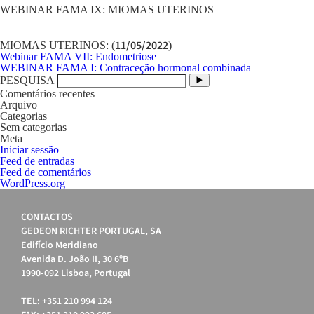
WEBINAR FAMA IX: MIOMAS UTERINOS
11/05/2022
MIOMAS UTERINOS: (
)
Navegação
Webinar FAMA VII: Endometriose
de
WEBINAR FAMA I: Contraceção hormonal combinada
artigos
PESQUISA
Comentários recentes
Arquivo
Categorias
Sem categorias
Meta
Iniciar sessão
Feed de entradas
Feed de comentários
WordPress.org
CONTACTOS
GEDEON RICHTER PORTUGAL, SA
Edifício Meridiano
Avenida D. João II, 30 6ºB
1990-092 Lisboa, Portugal
TEL: +351 210 994 124