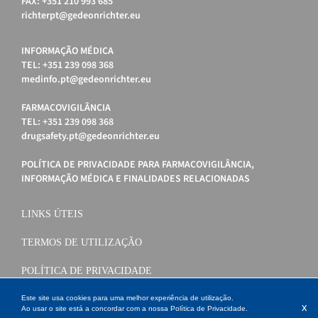
FAX: +351 210 993 685
richterpt@gedeonrichter.eu
INFORMAÇÃO MÉDICA
TEL: +351 239 098 368
medinfo.pt@gedeonrichter.eu
FARMACOVIGILÂNCIA
TEL: +351 239 098 368
drugsafety.pt@gedeonrichter.eu
POLÍTICA DE PRIVACIDADE PARA FARMACOVIGILÂNCIA,
INFORMAÇÃO MÉDICA E FINALIDADES RELACIONADAS
LINKS ÚTEIS
TERMOS DE UTILIZAÇÃO
POLÍTICA DE PRIVACIDADE
POLÍTICA DE COOKIES
Este site usa cookies para uma melhor experiência de utilização.
x
Ao usar o site está a concordar com a nossa
Política de Privacidade
.