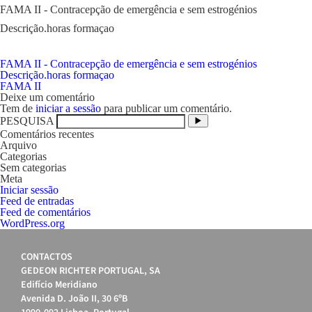
FAMA II - Contracepção de emergência e sem estrogénios
Descrição.horas formaçao
FAMA II - Contracepção de emergência e sem estrogénios
Descrição.horas formaçao
Navegação
FAMA II
de
Deixe um comentário
artigos
Tem de
iniciar a sessão
para publicar um comentário.
PESQUISA
Comentários recentes
Arquivo
Categorias
Sem categorias
Meta
Iniciar sessão
Feed de entradas
Feed de comentários
WordPress.org
CONTACTOS
GEDEON RICHTER PORTUGAL, SA
Edifício Meridiano
Avenida D. João II, 30 6ºB