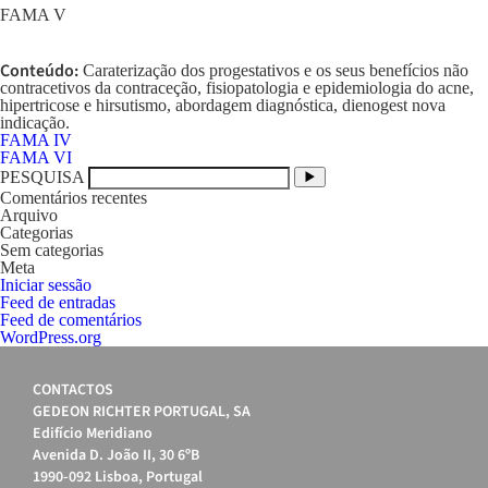
FAMA V
Conteúdo:
Caraterização dos progestativos e os seus benefícios não
contracetivos da contraceção, fisiopatologia e epidemiologia do acne,
hipertricose e hirsutismo, abordagem diagnóstica, dienogest nova
indicação.
Navegação
FAMA IV
de
FAMA VI
artigos
PESQUISA
Comentários recentes
Arquivo
Categorias
Sem categorias
Meta
Iniciar sessão
Feed de entradas
Feed de comentários
WordPress.org
CONTACTOS
GEDEON RICHTER PORTUGAL, SA
Edifício Meridiano
Avenida D. João II, 30 6ºB
1990-092 Lisboa, Portugal