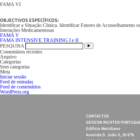
FAMA VI
OBJECTIVOS ESPECÍFICOS:
Identificar a Situação Clinica. Identificar Fatores de Aconselhamen
Interações Medicamentosas
Navegação
FAMA V
de
FAMA INTENSIVE TRAINING I e II
artigos
PESQUISA
Comentários recentes
Arquivo
Categorias
Sem categorias
Meta
Iniciar sessão
Feed de entradas
Feed de comentários
WordPress.org
CONTACTOS
GEDEON RICHTER PORTUGAL
Edifício Meridiano
Avenida D. João II, 30 6ºB