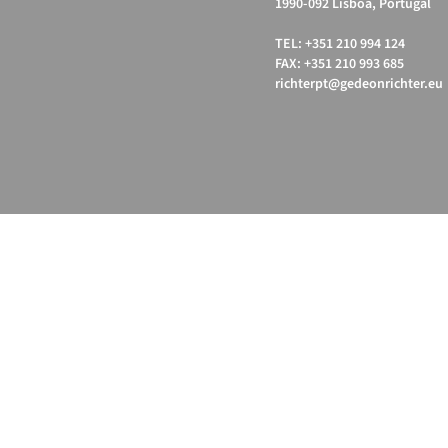
1990-092 Lisboa, Portugal
TEL: +351 210 994 124
FAX: +351 210 993 685
richterpt@gedeonrichter.eu