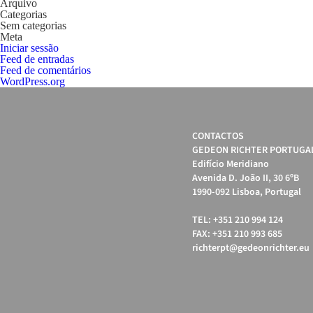
Arquivo
Categorias
Sem categorias
Meta
Iniciar sessão
Feed de entradas
Feed de comentários
WordPress.org
CONTACTOS
GEDEON RICHTER PORTUGAL
Edifício Meridiano
Avenida D. João II, 30 6ºB
1990-092 Lisboa, Portugal
TEL: +351 210 994 124
FAX: +351 210 993 685
richterpt@gedeonrichter.eu