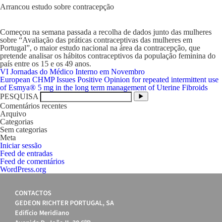
Arrancou estudo sobre contracepção
Começou na semana passada a recolha de dados junto das mulheres
sobre “Avaliação das práticas contraceptivas das mulheres em
Portugal”, o maior estudo nacional na área da contracepção, que
pretende analisar os hábitos contraceptivos da população feminina do
país entre os 15 e os 49 anos.
Navegação
VI Jornadas do Médico Interno em Novembro
de
European CHMP Issues Positive Opinion for repeated intermittent use
artigos
of Esmya® 5 mg in the long term management of Uterine Fibroids
PESQUISA
Comentários recentes
Arquivo
Categorias
Sem categorias
Meta
Iniciar sessão
Feed de entradas
Feed de comentários
WordPress.org
CONTACTOS
GEDEON RICHTER PORTUGAL, SA
Edifício Meridiano