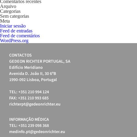
Comentários recentes
Arquivo
Categorias
Sem categorias
Meta
Iniciar sessão
Feed de entradas
Feed de comentários
WordPress.org
CONTACTOS
GEDEON RICHTER PORTUGAL, SA
Edifício Meridiano
Avenida D. João II, 30 6ºB
1990-092 Lisboa, Portugal
TEL: +351 210 994 124
FAX: +351 210 993 685
richterpt@gedeonrichter.eu
INFORMAÇÃO MÉDICA
TEL: +351 239 098 368
medinfo.pt@gedeonrichter.eu