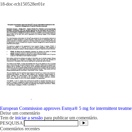
18-doc-rch150528er01e
Navegação
European Commission approves Esmya® 5 mg for intermittent treatmen
de
Deixe um comentário
artigos
Tem de
iniciar a sessão
para publicar um comentário.
PESQUISA
Comentários recentes