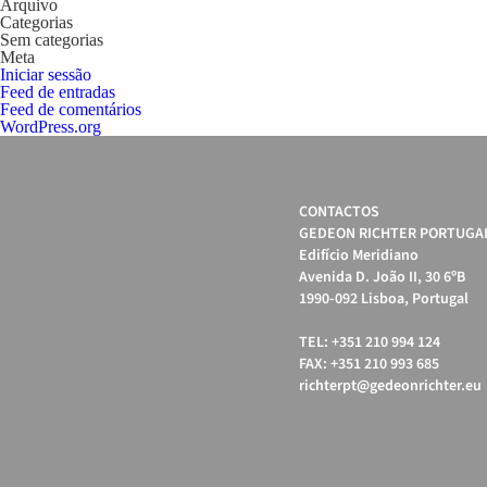
Arquivo
Categorias
Sem categorias
Meta
Iniciar sessão
Feed de entradas
Feed de comentários
WordPress.org
CONTACTOS
GEDEON RICHTER PORTUGAL
Edifício Meridiano
Avenida D. João II, 30 6ºB
1990-092 Lisboa, Portugal
TEL: +351 210 994 124
FAX: +351 210 993 685
richterpt@gedeonrichter.eu