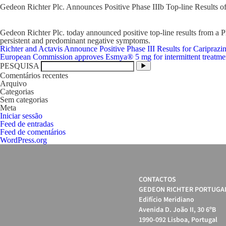
Gedeon Richter Plc. Announces Positive Phase IIIb Top-line Results o
Gedeon Richter Plc. today announced positive top-line results from a Phas
persistent and predominant negative symptoms.
Navegação
Richter and Actavis Announce Positive Phase III Results for Cariprazin
de
European Commission approves Esmya® 5 mg for intermittent treatmen
artigos
PESQUISA
Comentários recentes
Arquivo
Categorias
Sem categorias
Meta
Iniciar sessão
Feed de entradas
Feed de comentários
WordPress.org
CONTACTOS
GEDEON RICHTER PORTUGAL
Edifício Meridiano
Avenida D. João II, 30 6ºB
1990-092 Lisboa, Portugal