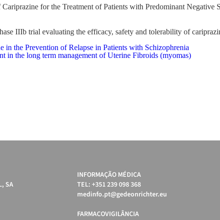
f Cariprazine for the Treatment of Patients with Predominant Negativ
e IIIb trial evaluating the efficacy, safety and tolerability of caripraz
e in the Prevention of Relapse in Patients with Schizophrenia
t in the long term management of Uterine Fibroids (myomas)
INFORMAÇÃO MÉDICA
, SA
TEL: +351 239 098 368
medinfo.pt@gedeonrichter.eu
FARMACOVIGILÂNCIA