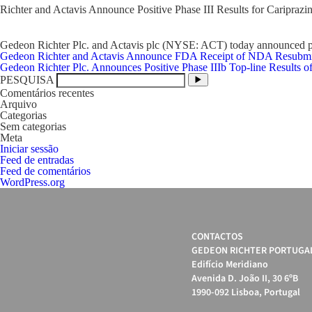
Richter and Actavis Announce Positive Phase III Results for Cariprazin
Gedeon Richter Plc. and Actavis plc (NYSE: ACT) today announced positiv
Navegação
Gedeon Richter and Actavis Announce FDA Receipt of NDA Resubmis
de
Gedeon Richter Plc. Announces Positive Phase IIIb Top-line Results o
artigos
PESQUISA
Comentários recentes
Arquivo
Categorias
Sem categorias
Meta
Iniciar sessão
Feed de entradas
Feed de comentários
WordPress.org
CONTACTOS
GEDEON RICHTER PORTUGAL
Edifício Meridiano
Avenida D. João II, 30 6ºB
1990-092 Lisboa, Portugal