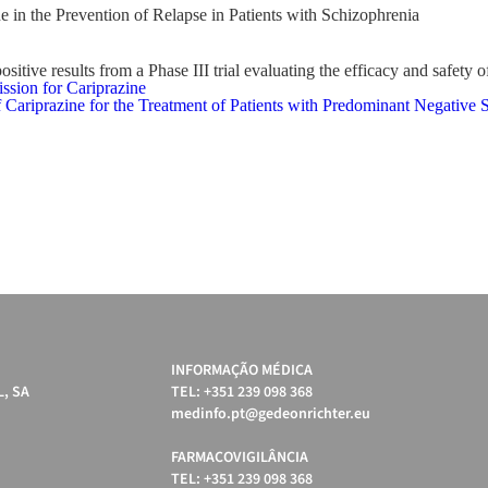
e in the Prevention of Relapse in Patients with Schizophrenia
e results from a Phase III trial evaluating the efficacy and safety of 
sion for Cariprazine
f Cariprazine for the Treatment of Patients with Predominant Negativ
INFORMAÇÃO MÉDICA
, SA
TEL: +351 239 098 368
medinfo.pt@gedeonrichter.eu
FARMACOVIGILÂNCIA
TEL: +351 239 098 368