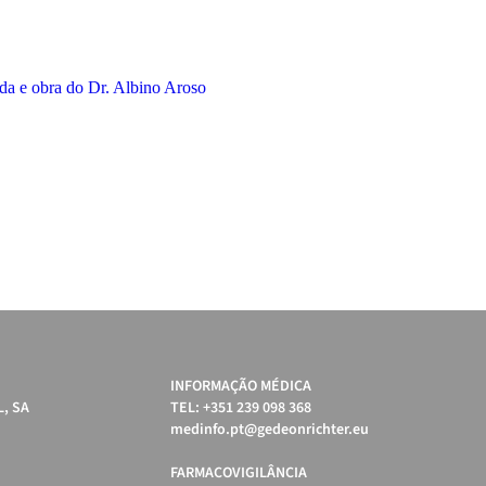
da e obra do Dr. Albino Aroso
INFORMAÇÃO MÉDICA
, SA
TEL: +351 239 098 368
medinfo.pt@gedeonrichter.eu
FARMACOVIGILÂNCIA