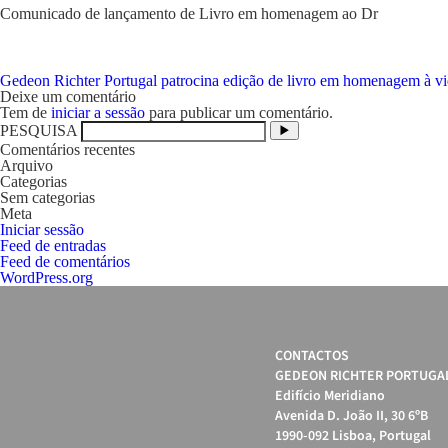
Comunicado de lançamento de Livro em homenagem ao Dr
Navegação
Gedeon Richter Portugal patrocina edição de livro em homenagem à vi
de
Deixe um comentário
artigos
Tem de
iniciar a sessão
para publicar um comentário.
PESQUISA
Comentários recentes
Arquivo
Categorias
Sem categorias
Meta
Iniciar sessão
Feed de entradas
Feed de comentários
WordPress.org
CONTACTOS
GEDEON RICHTER PORTUGAL
Edifício Meridiano
Avenida D. João II, 30 6ºB
1990-092 Lisboa, Portugal