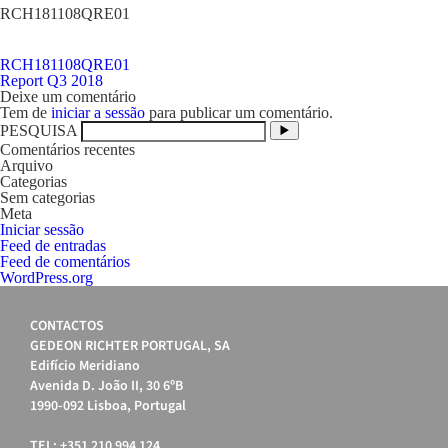
RCH181108QRE01
RCH181108QRE01
Navegação
Report Q3 2018
de
Deixe um comentário
artigos
Tem de
iniciar a sessão
para publicar um comentário.
PESQUISA
Comentários recentes
Arquivo
Categorias
Sem categorias
Meta
Iniciar sessão
Feed de entradas
Feed de comentários
WordPress.org
CONTACTOS
GEDEON RICHTER PORTUGAL, SA
Edifício Meridiano
Avenida D. João II, 30 6ºB
1990-092 Lisboa, Portugal
TEL: +351 210 994 124