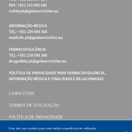
FAX: +351 210 993 685
richterpt@gedeonrichter.eu
INFORMAÇÃO MÉDICA
TEL: +351 239 098 368
medinfo.pt@gedeonrichter.eu
FARMACOVIGILÂNCIA
TEL: +351 239 098 368
drugsafety.pt@gedeonrichter.eu
POLÍTICA DE PRIVACIDADE PARA FARMACOVIGILÂNCIA,
INFORMAÇÃO MÉDICA E FINALIDADES RELACIONADAS
LINKS ÚTEIS
TERMOS DE UTILIZAÇÃO
POLÍTICA DE PRIVACIDADE
POLÍTICA DE COOKIES
Este site usa cookies para uma melhor experiência de utilização.