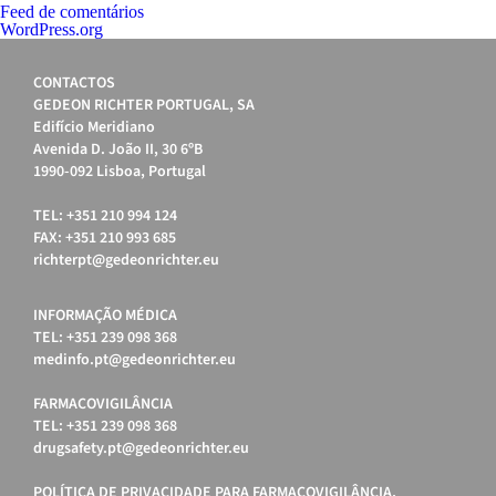
Feed de comentários
WordPress.org
CONTACTOS
GEDEON RICHTER PORTUGAL, SA
Edifício Meridiano
Avenida D. João II, 30 6ºB
1990-092 Lisboa, Portugal
TEL: +351 210 994 124
FAX: +351 210 993 685
richterpt@gedeonrichter.eu
INFORMAÇÃO MÉDICA
TEL: +351 239 098 368
medinfo.pt@gedeonrichter.eu
FARMACOVIGILÂNCIA
TEL: +351 239 098 368
drugsafety.pt@gedeonrichter.eu
POLÍTICA DE PRIVACIDADE PARA FARMACOVIGILÂNCIA,