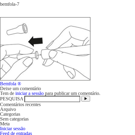
bemfola-7
Navegação
Bemfola ®
de
Deixe um comentário
artigos
Tem de
iniciar a sessão
para publicar um comentário.
PESQUISA
Comentários recentes
Arquivo
Categorias
Sem categorias
Meta
Iniciar sessão
Feed de entradas