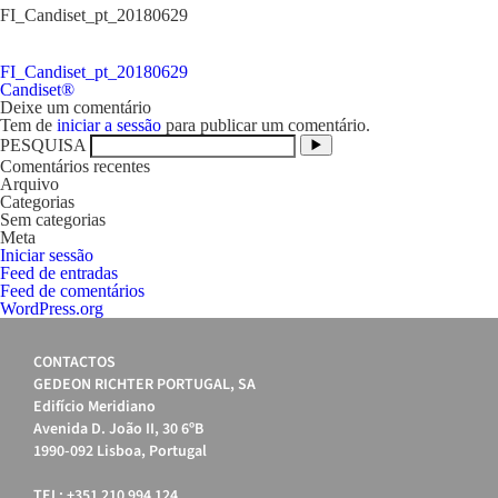
FI_Candiset_pt_20180629
FI_Candiset_pt_20180629
Navegação
Candiset®
de
Deixe um comentário
artigos
Tem de
iniciar a sessão
para publicar um comentário.
PESQUISA
Comentários recentes
Arquivo
Categorias
Sem categorias
Meta
Iniciar sessão
Feed de entradas
Feed de comentários
WordPress.org
CONTACTOS
GEDEON RICHTER PORTUGAL, SA
Edifício Meridiano
Avenida D. João II, 30 6ºB
1990-092 Lisboa, Portugal
TEL: +351 210 994 124