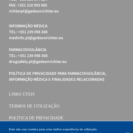
FAX: +351 210 993 685
richterpt@gedeonrichter.eu
INFORMAÇÃO MÉDICA
TEL: +351 239 098 368
medinfo.pt@gedeonrichter.eu
FARMACOVIGILÂNCIA
TEL: +351 239 098 368
drugsafety.pt@gedeonrichter.eu
POLÍTICA DE PRIVACIDADE PARA FARMACOVIGILÂNCIA,
INFORMAÇÃO MÉDICA E FINALIDADES RELACIONADAS
LINKS ÚTEIS
TERMOS DE UTILIZAÇÃO
POLÍTICA DE PRIVACIDADE
POLÍTICA DE COOKIES
Este site usa cookies para uma melhor experiência de utilização.