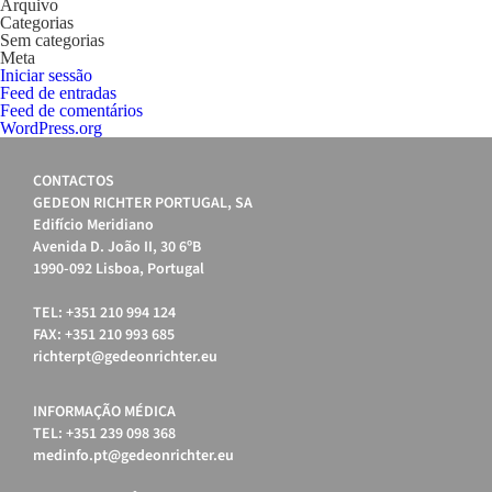
Arquivo
Categorias
Sem categorias
Meta
Iniciar sessão
Feed de entradas
Feed de comentários
WordPress.org
CONTACTOS
GEDEON RICHTER PORTUGAL, SA
Edifício Meridiano
Avenida D. João II, 30 6ºB
1990-092 Lisboa, Portugal
TEL: +351 210 994 124
FAX: +351 210 993 685
richterpt@gedeonrichter.eu
INFORMAÇÃO MÉDICA
TEL: +351 239 098 368
medinfo.pt@gedeonrichter.eu