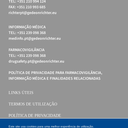
TEL: +351 210 994 124
FAX: +351 210 993 685
richterpt@gedeonrichter.eu
INFORMAÇÃO MÉDICA
TEL: +351 239 098 368
medinfo.pt@gedeonrichter.eu
FARMACOVIGILÂNCIA
TEL: +351 239 098 368
drugsafety.pt@gedeonrichter.eu
POLÍTICA DE PRIVACIDADE PARA FARMACOVIGILÂNCIA,
INFORMAÇÃO MÉDICA E FINALIDADES RELACIONADAS
LINKS ÚTEIS
TERMOS DE UTILIZAÇÃO
POLÍTICA DE PRIVACIDADE
POLÍTICA DE COOKIES
Este site usa cookies para uma melhor experiência de utilização.