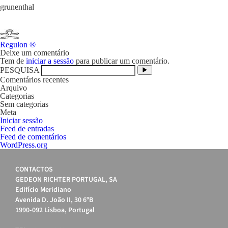
grunenthal
Navegação
Regulon ®
de
Deixe um comentário
artigos
Tem de
iniciar a sessão
para publicar um comentário.
PESQUISA
Comentários recentes
Arquivo
Categorias
Sem categorias
Meta
Iniciar sessão
Feed de entradas
Feed de comentários
WordPress.org
CONTACTOS
GEDEON RICHTER PORTUGAL, SA
Edifício Meridiano
Avenida D. João II, 30 6ºB
1990-092 Lisboa, Portugal