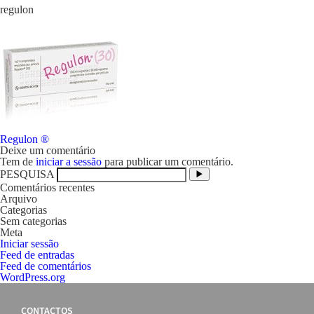
regulon
Navegação
Regulon ®
de
Deixe um comentário
artigos
Tem de
iniciar a sessão
para publicar um comentário.
PESQUISA
Comentários recentes
Arquivo
Categorias
Sem categorias
Meta
Iniciar sessão
Feed de entradas
Feed de comentários
WordPress.org
CONTACTOS